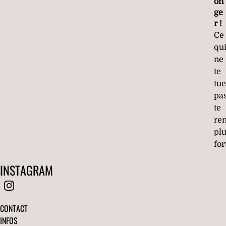
on
ge
r !
Ce
qu
ne
te
tue
pa
te
re
pl
fort
INSTAGRAM
CONTACT
INFOS